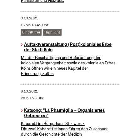
Kunststoff und Holz aus.
8.10.2021
16 bis 18:45 Uhr
Eintritt frei
Highlight
Auftaktveranstaltung (Post)koloniales Erbe
der Stadt Köln
Mit der Beschäftigung und Aufarbeitung der
kolonialen Vergangenheit sowie des kolonialen Erbes
Kölns öffnen wir ein neues Kapitel der
Erinnerungskultur.
8.10.2021
20 bis 23 Uhr
Katsong: "La Pharmiglia – Organisiertes
Gebrechen"
Kabarett im Bürgerhaus Stollwerck
Die zwei Kabarettistinnen führen den Zuschauer
durch die Geschichte der Medizin