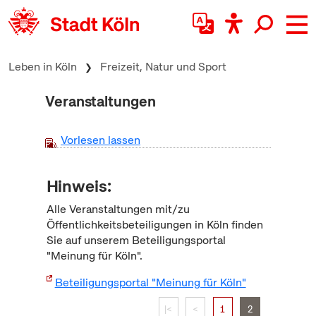
zum Inhalt springen
Leben in Köln
Freizeit, Natur und Sport
Veranstaltungen
Vorlesen lassen
Hinweis:
Alle Veranstaltungen mit/zu
Öffentlichkeitsbeteiligungen in Köln finden
Sie auf unserem Beteiligungsportal
"Meinung für Köln".
Beteiligungsportal "Meinung für Köln"
|<
<
1
2