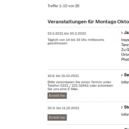
Treffer 1–10 von 26
Veranstaltungen für Montags Okt
Ja
22.5.2021
bis
20.2.2022
Täglich von 14 bis 19 Uhr, mittwochs
Insz
geschlossen
Tanz
Zu G
Orlo
Phot
Se
16.9.
bis
15.10.2021
Bitte vereinbaren Sie einen Termin unter
Info
Telefon 0221 / 221-31642 oder schreiben
Sie uns eine E-Mail.
Eintritt frei
St
20.9.
bis
11.10.2021
Info
Eintritt frei