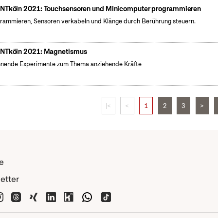
NTköln 2021: Touchsensoren und Minicomputer programmieren
rammieren, Sensoren verkabeln und Klänge durch Berührung steuern.
NTköln 2021: Magnetismus
nende Experimente zum Thema anziehende Kräfte
|<
<
1
2
3
>
e
etter