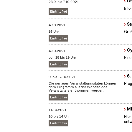
Ot
23.9.
bis
7.10.2021
Info
Eintritt frei
St
4.10.2021
16 Uhr
Groß
Eintritt frei
Cy
4.10.2021
von 18 bis 19 Uhr
Eine
Eintritt frei
6.
9.
bis
17.10.2021
Die genauen Veranstaltungsdaten können
Prog
dem Programm auf der Website des
Veranstalters entnommen werden.
Eintritt frei
MI
11.10.2021
10 bis 14 Uhr
Hier
entw
Eintritt frei