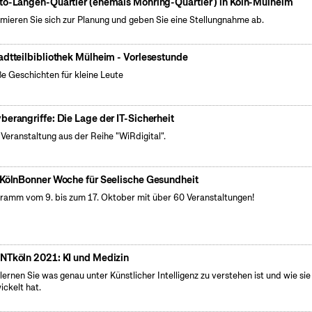
to-Langen-Quartier (ehemals Möhring-Quartier ) in Köln-Mülheim
rmieren Sie sich zur Planung und geben Sie eine Stellungnahme ab.
adtteilbibliothek Mülheim - Vorlesestunde
e Geschichten für kleine Leute
berangriffe: Die Lage der IT-Sicherheit
 Veranstaltung aus der Reihe "WiRdigital".
 KölnBonner Woche für Seelische Gesundheit
ramm vom 9. bis zum 17. Oktober mit über 60 Veranstaltungen!
NTköln 2021: KI und Medizin
 lernen Sie was genau unter Künstlicher Intelligenz zu verstehen ist und wie sie
ickelt hat.