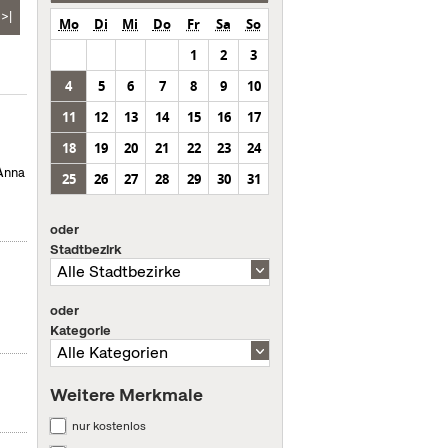
>|
Mo
Di
Mi
Do
Fr
Sa
So
1
2
3
4
5
6
7
8
9
10
11
12
13
14
15
16
17
18
19
20
21
22
23
24
 Anna
25
26
27
28
29
30
31
oder
Stadtbezirk
oder
Kategorie
Weitere Merkmale
nur kostenlos