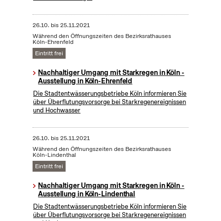
26.10.
bis
25.11.2021
Während den Öffnungszeiten des Bezirksrathauses
Köln-Ehrenfeld
Eintritt frei
Nachhaltiger Umgang mit Starkregen in Köln -
Ausstellung in Köln-Ehrenfeld
Die Stadtentwässerungsbetriebe Köln informieren Sie
über Überflutungsvorsorge bei Starkregenereignissen
und Hochwasser
26.10.
bis
25.11.2021
Während den Öffnungszeiten des Bezirksrathauses
Köln-Lindenthal
Eintritt frei
Nachhaltiger Umgang mit Starkregen in Köln -
Ausstellung in Köln-Lindenthal
Die Stadtentwässerungsbetriebe Köln informieren Sie
über Überflutungsvorsorge bei Starkregenereignissen