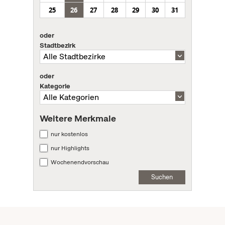
25
26
27
28
29
30
31
oder
Stadtbezirk
oder
Kategorie
Weitere Merkmale
nur kostenlos
nur Highlights
Wochenendvorschau
Suchen