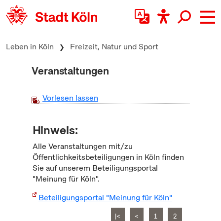
zum Inhalt springen
Leben in Köln
Freizeit, Natur und Sport
Veranstaltungen
Vorlesen lassen
Hinweis:
Alle Veranstaltungen mit/zu
Öffentlichkeitsbeteiligungen in Köln finden
Sie auf unserem Beteiligungsportal
"Meinung für Köln".
Beteiligungsportal "Meinung für Köln"
|<
<
1
2