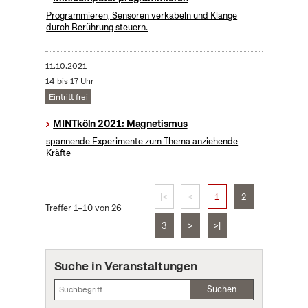
Programmieren, Sensoren verkabeln und Klänge
durch Berührung steuern.
11.10.2021
14 bis 17 Uhr
Eintritt frei
MINTköln 2021: Magnetismus
spannende Experimente zum Thema anziehende
Kräfte
|<
<
1
2
Treffer 1–10 von 26
3
>
>|
Suche in Veranstaltungen
Suchen