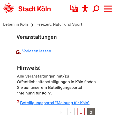
zum Inhalt springen
Leben in Köln
Freizeit, Natur und Sport
Veranstaltungen
Vorlesen lassen
Hinweis:
Alle Veranstaltungen mit/zu
Öffentlichkeitsbeteiligungen in Köln finden
Sie auf unserem Beteiligungsportal
"Meinung für Köln".
Beteiligungsportal "Meinung für Köln"
|<
<
1
2