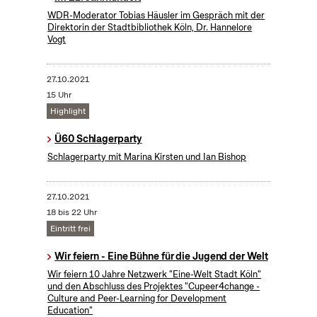
WDR-Moderator Tobias Häusler im Gespräch mit der
Direktorin der Stadtbibliothek Köln, Dr. Hannelore
Vogt
27.10.2021
15 Uhr
Highlight
Ü60 Schlagerparty
Schlagerparty mit Marina Kirsten und Ian Bishop
27.10.2021
18 bis 22 Uhr
Eintritt frei
Wir feiern - Eine Bühne für die Jugend der Welt
Wir feiern 10 Jahre Netzwerk "Eine-Welt Stadt Köln"
und den Abschluss des Projektes "Cupeer4change -
Culture and Peer-Learning for Development
Education"