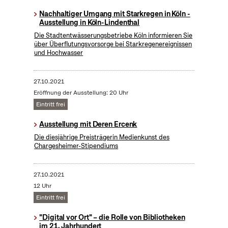
Nachhaltiger Umgang mit Starkregen in Köln -
Ausstellung in Köln-Lindenthal
Die Stadtentwässerungsbetriebe Köln informieren Sie
über Überflutungsvorsorge bei Starkregenereignissen
und Hochwasser
27.10.2021
Eröffnung der Ausstellung: 20 Uhr
Eintritt frei
Ausstellung mit Deren Ercenk
Die diesjährige Preisträgerin Medienkunst des
Chargesheimer-Stipendiums
27.10.2021
12 Uhr
Eintritt frei
"Digital vor Ort" – die Rolle von Bibliotheken
im 21. Jahrhundert