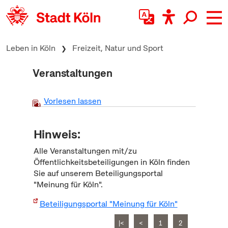
zum Inhalt springen
Leben in Köln
Freizeit, Natur und Sport
Veranstaltungen
Vorlesen lassen
Hinweis:
Alle Veranstaltungen mit/zu
Öffentlichkeitsbeteiligungen in Köln finden
Sie auf unserem Beteiligungsportal
"Meinung für Köln".
Beteiligungsportal "Meinung für Köln"
|<
<
1
2