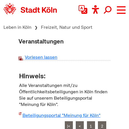
zum Inhalt springen
Leben in Köln
Freizeit, Natur und Sport
Veranstaltungen
Vorlesen lassen
Hinweis:
Alle Veranstaltungen mit/zu
Öffentlichkeitsbeteiligungen in Köln finden
Sie auf unserem Beteiligungsportal
"Meinung für Köln".
Beteiligungsportal "Meinung für Köln"
|<
<
1
2