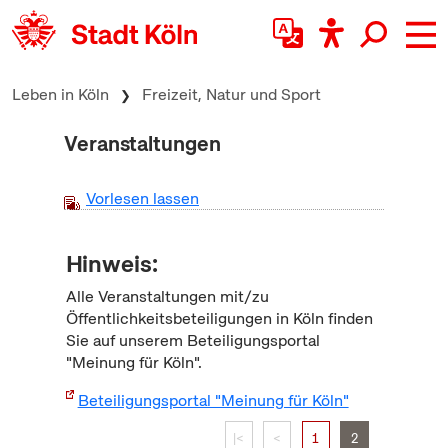
zum Inhalt springen
Leben in Köln
Freizeit, Natur und Sport
Veranstaltungen
Vorlesen lassen
Hinweis:
Alle Veranstaltungen mit/zu
Öffentlichkeitsbeteiligungen in Köln finden
Sie auf unserem Beteiligungsportal
"Meinung für Köln".
Beteiligungsportal "Meinung für Köln"
|<
<
1
2