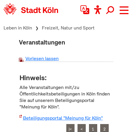
zum Inhalt springen
Leben in Köln
Freizeit, Natur und Sport
Veranstaltungen
Vorlesen lassen
Hinweis:
Alle Veranstaltungen mit/zu
Öffentlichkeitsbeteiligungen in Köln finden
Sie auf unserem Beteiligungsportal
"Meinung für Köln".
Beteiligungsportal "Meinung für Köln"
|<
<
1
2