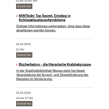
11 bis 15:45 Uhr
Eintritt frei
MINTköln: Top Secret. Einstieg in
Schlüsselaustauschprobleme
Digitale Informationen weitergeben, ohne dass diese
abgefangen werden können.
21.10.2021
11 Uhr
Eintritt frei
Bücherbabys - die literarische Krabbelgruppe
In der Stadtteilbibliothek Nippes steht bei dieser
Veranstaltung die Sprach- und Sinnesförderung der
Kleinsten im Vordergrund.
21.10.2021
14 bis 17 Uhr
Eintritt frei