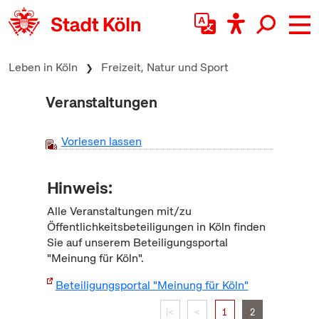
zum Inhalt springen
Leben in Köln
Freizeit, Natur und Sport
Veranstaltungen
Vorlesen lassen
Hinweis:
Alle Veranstaltungen mit/zu
Öffentlichkeitsbeteiligungen in Köln finden
Sie auf unserem Beteiligungsportal
"Meinung für Köln".
Beteiligungsportal "Meinung für Köln"
|<
<
1
2