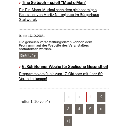
Tino Selbach – spielt "Macho Man"
Ein Ein-Mann-Musical nach dem gleichnamigen
Bestseller von Moritz Netenjakob im Bürgerhaus
Stollwerck
9.
bis
17.10.2021
Die genauen Veranstaltungsdaten können dem
Programm auf der Website des Veranstalters
entnommen werden.
Eintritt frei
6. KölnBonner Woche für Seelische Gesundheit
Programm vom 9. bis zum 17. Oktober mit über 60
Veranstaltungen!
|<
<
1
2
Treffer 1–10 von 47
3
4
5
>
>|