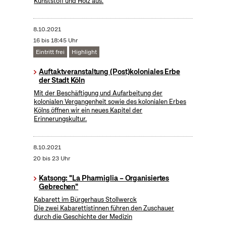
Kunststoff und Holz aus.
8.10.2021
16 bis 18:45 Uhr
Eintritt frei
Highlight
Auftaktveranstaltung (Post)koloniales Erbe
der Stadt Köln
Mit der Beschäftigung und Aufarbeitung der
kolonialen Vergangenheit sowie des kolonialen Erbes
Kölns öffnen wir ein neues Kapitel der
Erinnerungskultur.
8.10.2021
20 bis 23 Uhr
Katsong: "La Pharmiglia – Organisiertes
Gebrechen"
Kabarett im Bürgerhaus Stollwerck
Die zwei Kabarettistinnen führen den Zuschauer
durch die Geschichte der Medizin