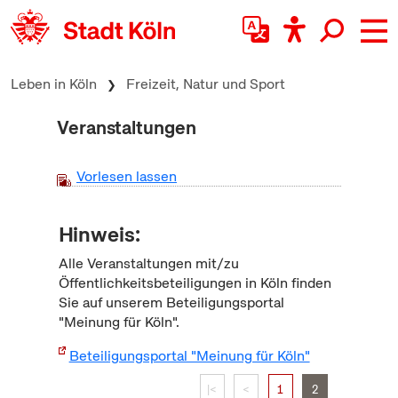
zum Inhalt springen
Leben in Köln
Freizeit, Natur und Sport
Veranstaltungen
Vorlesen lassen
Hinweis:
Alle Veranstaltungen mit/zu
Öffentlichkeitsbeteiligungen in Köln finden
Sie auf unserem Beteiligungsportal
"Meinung für Köln".
Beteiligungsportal "Meinung für Köln"
|<
<
1
2