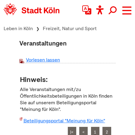
zum Inhalt springen
Leben in Köln
Freizeit, Natur und Sport
Veranstaltungen
Vorlesen lassen
Hinweis:
Alle Veranstaltungen mit/zu
Öffentlichkeitsbeteiligungen in Köln finden
Sie auf unserem Beteiligungsportal
"Meinung für Köln".
Beteiligungsportal "Meinung für Köln"
|<
<
1
2