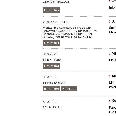
Ot
23.9.
bis
7.10.2021
Info
Eintritt frei
8.
25.9.
bis
3.10.2021
Montag bis Samstag: 16 bis 19 Uhr
Sech
Samstag, 25.09.2021, 17 bis 20:30 Uhr
Male
Sonntag, 26.09.2021, 14 bis 19 Uhr
Sonntag, 03.10.2021, 14 bis 17 Uhr
Eintritt frei
MI
8.10.2021
14 bis 17 Uhr
Sie 
Eintritt frei
Au
8.10.2021
16 bis 18:45 Uhr
Mit 
kolo
Eintritt frei
Highlight
Ka
8.10.2021
20 bis 23 Uhr
Kaba
Die 