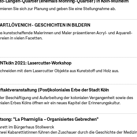
to-Langen-Quartier (ehemals Möhring-Quartier ) in Köln-Mülheim
rmieren Sie sich zur Planung und geben Sie eine Stellungnahme ab.
 ART.LÖVENICH - GESCHICHTEN IN BILDERN
s kunstschaffende Malerinnen und Maler präsentieren Acryl- und Aquarell-
reien in vielen Facetten.
NTköln 2021: Lasercutter-Workshop
schneiden mit dem Lasercutter Objekte aus Kunststoff und Holz aus.
ftaktveranstaltung (Post)koloniales Erbe der Stadt Köln
der Beschäftigung und Aufarbeitung der kolonialen Vergangenheit sowie des
nialen Erbes Kölns öffnen wir ein neues Kapitel der Erinnerungskultur.
tsong: "La Pharmiglia – Organisiertes Gebrechen"
rett im Bürgerhaus Stollwerck
zwei Kabarettistinnen führen den Zuschauer durch die Geschichte der Medizi