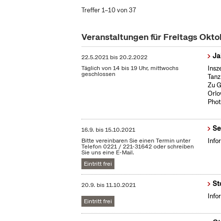
Treffer 1–10 von 37
Veranstaltungen für Freitags Okt
Ja
22.5.2021
bis
20.2.2022
Täglich von 14 bis 19 Uhr, mittwochs
Insz
geschlossen
Tanz
Zu G
Orlo
Phot
Se
16.9.
bis
15.10.2021
Bitte vereinbaren Sie einen Termin unter
Info
Telefon 0221 / 221-31642 oder schreiben
Sie uns eine E-Mail.
Eintritt frei
St
20.9.
bis
11.10.2021
Info
Eintritt frei