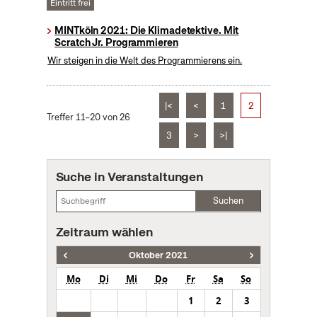
Eintritt frei
MINTköln 2021: Die Klimadetektive. Mit
Scratch Jr. Programmieren
Wir steigen in die Welt des Programmierens ein.
|<
<
1
2
Treffer 11–20 von 26
3
>
>|
Suche in Veranstaltungen
Suchen
Zeitraum wählen
Oktober 2021
Mo
Di
Mi
Do
Fr
Sa
So
1
2
3