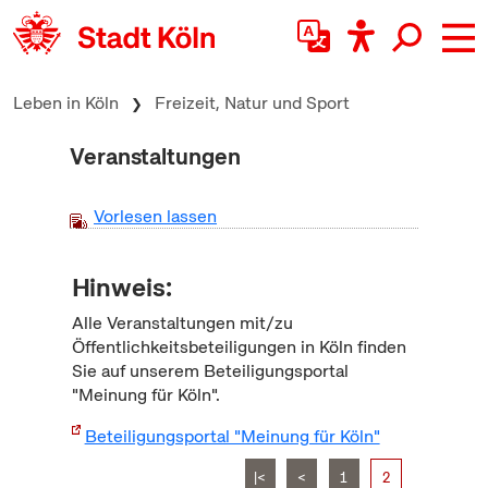
zum Inhalt springen
Leben in Köln
Freizeit, Natur und Sport
Veranstaltungen
Vorlesen lassen
Hinweis:
Alle Veranstaltungen mit/zu
Öffentlichkeitsbeteiligungen in Köln finden
Sie auf unserem Beteiligungsportal
"Meinung für Köln".
Beteiligungsportal "Meinung für Köln"
|<
<
1
2