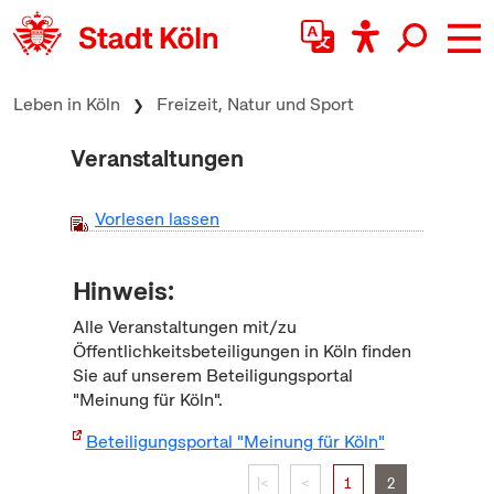
zum Inhalt springen
Leben in Köln
Freizeit, Natur und Sport
Veranstaltungen
Vorlesen lassen
Hinweis:
Alle Veranstaltungen mit/zu
Öffentlichkeitsbeteiligungen in Köln finden
Sie auf unserem Beteiligungsportal
"Meinung für Köln".
Beteiligungsportal "Meinung für Köln"
|<
<
1
2