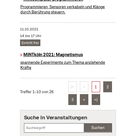
Programmieren, Sensoren verkabeln und Klänge
durch Berührung steuern.
11.10.2021
14 bis 17 Uhr
Eintritt frei
MINTköln 2021: Magnetismus
spannende Experimente zum Thema anziehende
Kräfte
|<
<
1
2
Treffer 1–10 von 26
3
>
>|
Suche in Veranstaltungen
Suchen