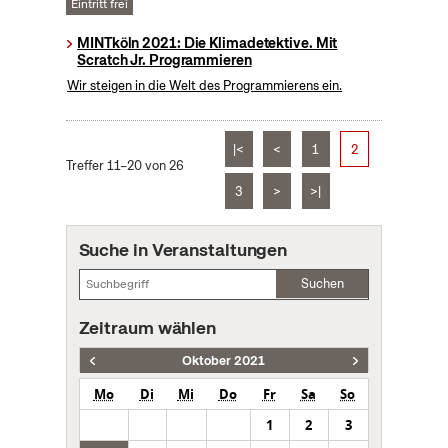
Eintritt frei
MINTköln 2021: Die Klimadetektive. Mit
Scratch Jr. Programmieren
Wir steigen in die Welt des Programmierens ein.
|<
<
1
2
Treffer 11–20 von 26
3
>
>|
Suche in Veranstaltungen
Suchen
Zeitraum wählen
Oktober 2021
Mo
Di
Mi
Do
Fr
Sa
So
1
2
3