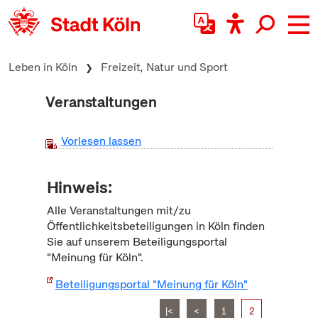
zum Inhalt springen
Leben in Köln
Freizeit, Natur und Sport
Veranstaltungen
Vorlesen lassen
Hinweis:
Alle Veranstaltungen mit/zu
Öffentlichkeitsbeteiligungen in Köln finden
Sie auf unserem Beteiligungsportal
"Meinung für Köln".
Beteiligungsportal "Meinung für Köln"
|<
<
1
2