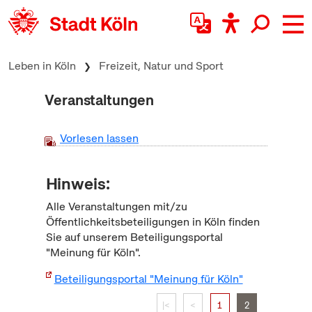
zum Inhalt springen
Leben in Köln
Freizeit, Natur und Sport
Veranstaltungen
Vorlesen lassen
Hinweis:
Alle Veranstaltungen mit/zu
Öffentlichkeitsbeteiligungen in Köln finden
Sie auf unserem Beteiligungsportal
"Meinung für Köln".
Beteiligungsportal "Meinung für Köln"
|<
<
1
2