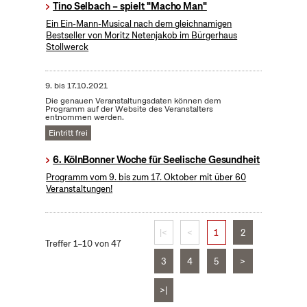
Tino Selbach – spielt "Macho Man"
Ein Ein-Mann-Musical nach dem gleichnamigen
Bestseller von Moritz Netenjakob im Bürgerhaus
Stollwerck
9.
bis
17.10.2021
Die genauen Veranstaltungsdaten können dem
Programm auf der Website des Veranstalters
entnommen werden.
Eintritt frei
6. KölnBonner Woche für Seelische Gesundheit
Programm vom 9. bis zum 17. Oktober mit über 60
Veranstaltungen!
|<
<
1
2
Treffer 1–10 von 47
3
4
5
>
>|