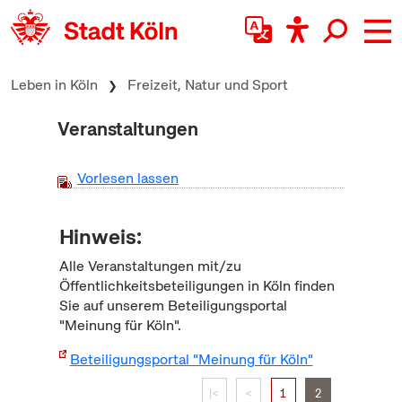
zum Inhalt springen
Leben in Köln
Freizeit, Natur und Sport
Veranstaltungen
Vorlesen lassen
Hinweis:
Alle Veranstaltungen mit/zu
Öffentlichkeitsbeteiligungen in Köln finden
Sie auf unserem Beteiligungsportal
"Meinung für Köln".
Beteiligungsportal "Meinung für Köln"
|<
<
1
2