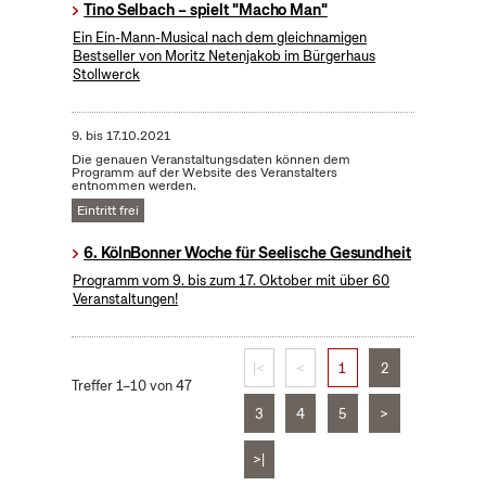
Tino Selbach – spielt "Macho Man"
Ein Ein-Mann-Musical nach dem gleichnamigen
Bestseller von Moritz Netenjakob im Bürgerhaus
Stollwerck
9.
bis
17.10.2021
Die genauen Veranstaltungsdaten können dem
Programm auf der Website des Veranstalters
entnommen werden.
Eintritt frei
6. KölnBonner Woche für Seelische Gesundheit
Programm vom 9. bis zum 17. Oktober mit über 60
Veranstaltungen!
|<
<
1
2
Treffer 1–10 von 47
3
4
5
>
>|