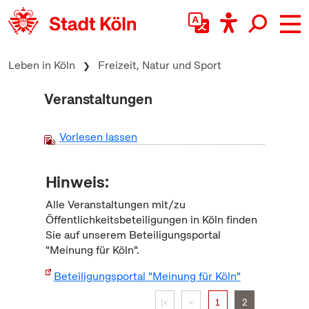
zum Inhalt springen
Leben in Köln
Freizeit, Natur und Sport
Veranstaltungen
Vorlesen lassen
Hinweis:
Alle Veranstaltungen mit/zu
Öffentlichkeitsbeteiligungen in Köln finden
Sie auf unserem Beteiligungsportal
"Meinung für Köln".
Beteiligungsportal "Meinung für Köln"
|<
<
1
2