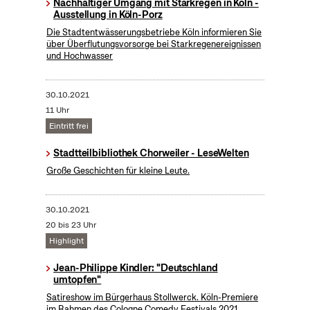
Nachhaltiger Umgang mit Starkregen in Köln -
Ausstellung in Köln-Porz
Die Stadtentwässerungsbetriebe Köln informieren Sie
über Überflutungsvorsorge bei Starkregenereignissen
und Hochwasser
30.10.2021
11 Uhr
Eintritt frei
Stadtteilbibliothek Chorweiler - LeseWelten
Große Geschichten für kleine Leute.
30.10.2021
20 bis 23 Uhr
Highlight
Jean-Philippe Kindler: "Deutschland
umtopfen"
Satireshow im Bürgerhaus Stollwerck. Köln-Premiere
im Rahmen des Cologne Comedy Festivals 2021.