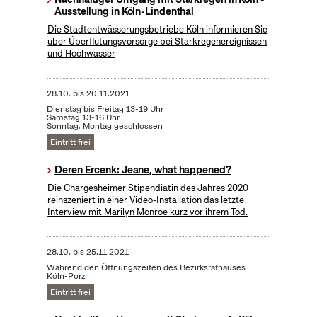
Ausstellung in Köln-Lindenthal
Die Stadtentwässerungsbetriebe Köln informieren Sie
über Überflutungsvorsorge bei Starkregenereignissen
und Hochwasser
28.10.
bis
20.11.2021
Dienstag bis Freitag 13-19 Uhr
Samstag 13-16 Uhr
Sonntag, Montag geschlossen
Eintritt frei
Deren Ercenk: Jeane, what happened?
Die Chargesheimer Stipendiatin des Jahres 2020
reinszeniert in einer Video-Installation das letzte
Interview mit Marilyn Monroe kurz vor ihrem Tod.
28.10.
bis
25.11.2021
Während den Öffnungszeiten des Bezirksrathauses
Köln-Porz
Eintritt frei