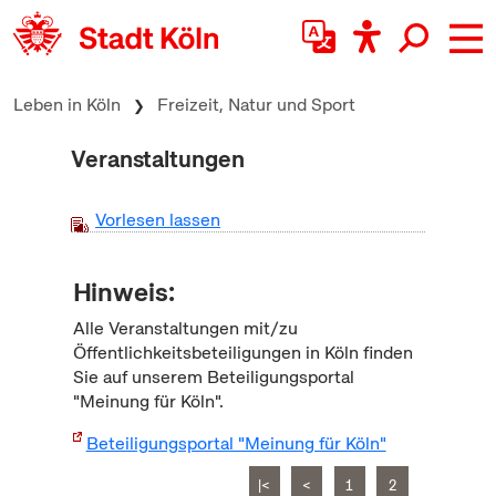
zum Inhalt springen
Leben in Köln
Freizeit, Natur und Sport
Veranstaltungen
Vorlesen lassen
Hinweis:
Alle Veranstaltungen mit/zu
Öffentlichkeitsbeteiligungen in Köln finden
Sie auf unserem Beteiligungsportal
"Meinung für Köln".
Beteiligungsportal "Meinung für Köln"
|<
<
1
2