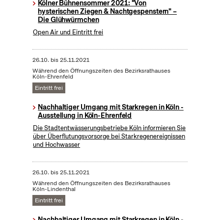
Kölner Bühnensommer 2021: "Von
hysterischen Ziegen & Nachtgespenstern" –
Die Glühwürmchen
Open Air und Eintritt frei
26.10.
bis
25.11.2021
Während den Öffnungszeiten des Bezirksrathauses
Köln-Ehrenfeld
Eintritt frei
Nachhaltiger Umgang mit Starkregen in Köln -
Ausstellung in Köln-Ehrenfeld
Die Stadtentwässerungsbetriebe Köln informieren Sie
über Überflutungsvorsorge bei Starkregenereignissen
und Hochwasser
26.10.
bis
25.11.2021
Während den Öffnungszeiten des Bezirksrathauses
Köln-Lindenthal
Eintritt frei
Nachhaltiger Umgang mit Starkregen in Köln -