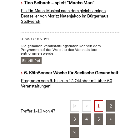
Tino Selbach – spielt "Macho Man"
Ein Ein-Mann-Musical nach dem gleichnamigen
Bestseller von Moritz Netenjakob im Bürgerhaus
Stollwerck
9.
bis
17.10.2021
Die genauen Veranstaltungsdaten können dem
Programm auf der Website des Veranstalters
entnommen werden.
Eintritt frei
6. KölnBonner Woche für Seelische Gesundheit
Programm vom 9. bis zum 17. Oktober mit über 60
Veranstaltungen!
|<
<
1
2
Treffer 1–10 von 47
3
4
5
>
>|