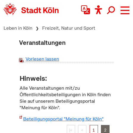
zum Inhalt springen
Leben in Köln
Freizeit, Natur und Sport
Veranstaltungen
Vorlesen lassen
Hinweis:
Alle Veranstaltungen mit/zu
Öffentlichkeitsbeteiligungen in Köln finden
Sie auf unserem Beteiligungsportal
"Meinung für Köln".
Beteiligungsportal "Meinung für Köln"
|<
<
1
2