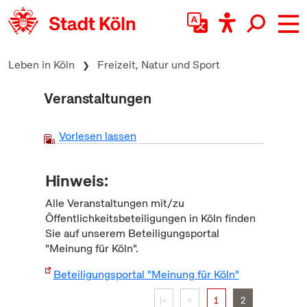
zum Inhalt springen
Leben in Köln
Freizeit, Natur und Sport
Veranstaltungen
Vorlesen lassen
Hinweis:
Alle Veranstaltungen mit/zu
Öffentlichkeitsbeteiligungen in Köln finden
Sie auf unserem Beteiligungsportal
"Meinung für Köln".
Beteiligungsportal "Meinung für Köln"
|<
<
1
2