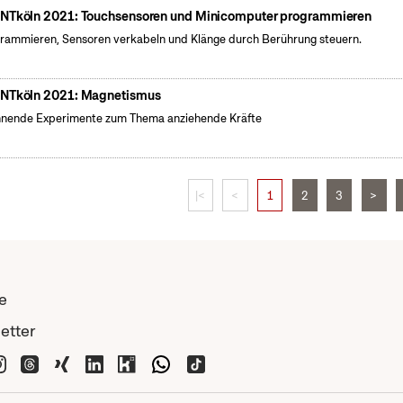
NTköln 2021: Touchsensoren und Minicomputer programmieren
rammieren, Sensoren verkabeln und Klänge durch Berührung steuern.
NTköln 2021: Magnetismus
nende Experimente zum Thema anziehende Kräfte
|<
<
1
2
3
>
e
etter