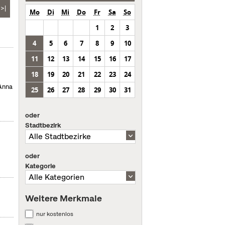
>|
Mo
Di
Mi
Do
Fr
Sa
So
1
2
3
4
5
6
7
8
9
10
11
12
13
14
15
16
17
18
19
20
21
22
23
24
 Anna
25
26
27
28
29
30
31
oder
Stadtbezirk
oder
Kategorie
Weitere Merkmale
nur kostenlos