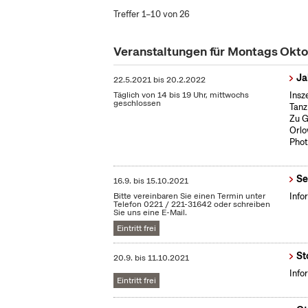
Treffer 1–10 von 26
Veranstaltungen für Montags Okt
Ja
22.5.2021
bis
20.2.2022
Täglich von 14 bis 19 Uhr, mittwochs
Insz
geschlossen
Tanz
Zu G
Orlo
Phot
Se
16.9.
bis
15.10.2021
Bitte vereinbaren Sie einen Termin unter
Info
Telefon 0221 / 221-31642 oder schreiben
Sie uns eine E-Mail.
Eintritt frei
St
20.9.
bis
11.10.2021
Info
Eintritt frei