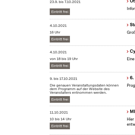
Ot
23.9.
bis
7.10.2021
Info
Eintritt frei
St
4.10.2021
16 Uhr
Groß
Eintritt frei
Cy
4.10.2021
von 18 bis 19 Uhr
Eine
Eintritt frei
6.
9.
bis
17.10.2021
Die genauen Veranstaltungsdaten können
Prog
dem Programm auf der Website des
Veranstalters entnommen werden.
Eintritt frei
MI
11.10.2021
10 bis 14 Uhr
Hier
entw
Eintritt frei