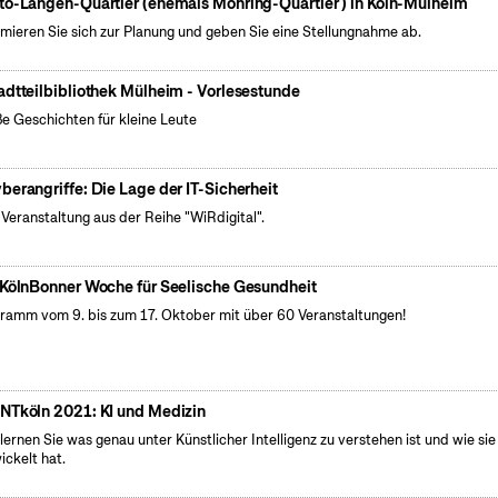
to-Langen-Quartier (ehemals Möhring-Quartier ) in Köln-Mülheim
rmieren Sie sich zur Planung und geben Sie eine Stellungnahme ab.
adtteilbibliothek Mülheim - Vorlesestunde
e Geschichten für kleine Leute
berangriffe: Die Lage der IT-Sicherheit
 Veranstaltung aus der Reihe "WiRdigital".
 KölnBonner Woche für Seelische Gesundheit
ramm vom 9. bis zum 17. Oktober mit über 60 Veranstaltungen!
NTköln 2021: KI und Medizin
 lernen Sie was genau unter Künstlicher Intelligenz zu verstehen ist und wie sie
ickelt hat.