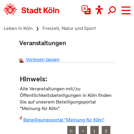
zum Inhalt springen
Leben in Köln
Freizeit, Natur und Sport
Veranstaltungen
Vorlesen lassen
Hinweis:
Alle Veranstaltungen mit/zu
Öffentlichkeitsbeteiligungen in Köln finden
Sie auf unserem Beteiligungsportal
"Meinung für Köln".
Beteiligungsportal "Meinung für Köln"
|<
<
1
2