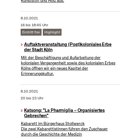
Kunststoff und Holz aus.
8.10.2021
16 bis 18:45 Uhr
Eintritt frei
Highlight
Auftaktveranstaltung (Post)koloniales Erbe
der Stadt Köln
Mit der Beschäftigung und Aufarbeitung der
kolonialen Vergangenheit sowie des kolonialen Erbes
Kölns öffnen wir ein neues Kapitel der
Erinnerungskultur.
8.10.2021
20 bis 23 Uhr
Katsong: "La Pharmiglia – Organisiertes
Gebrechen"
Kabarett im Bürgerhaus Stollwerck
Die zwei Kabarettistinnen führen den Zuschauer
durch die Geschichte der Medizin