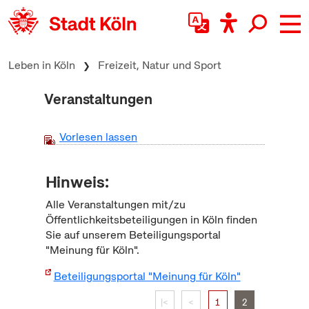
zum Inhalt springen
Leben in Köln
Freizeit, Natur und Sport
Veranstaltungen
Vorlesen lassen
Hinweis:
Alle Veranstaltungen mit/zu
Öffentlichkeitsbeteiligungen in Köln finden
Sie auf unserem Beteiligungsportal
"Meinung für Köln".
Beteiligungsportal "Meinung für Köln"
|<
<
1
2