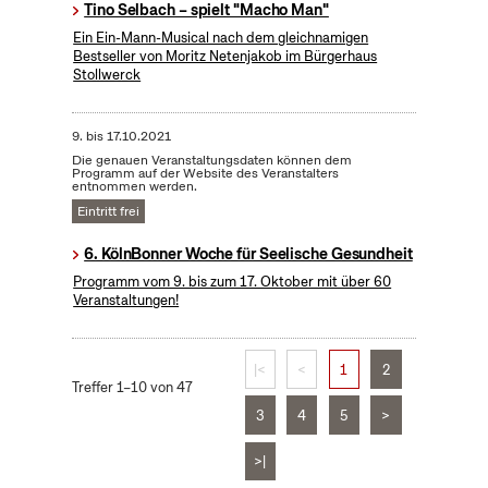
Tino Selbach – spielt "Macho Man"
Ein Ein-Mann-Musical nach dem gleichnamigen
Bestseller von Moritz Netenjakob im Bürgerhaus
Stollwerck
9.
bis
17.10.2021
Die genauen Veranstaltungsdaten können dem
Programm auf der Website des Veranstalters
entnommen werden.
Eintritt frei
6. KölnBonner Woche für Seelische Gesundheit
Programm vom 9. bis zum 17. Oktober mit über 60
Veranstaltungen!
|<
<
1
2
Treffer 1–10 von 47
3
4
5
>
>|