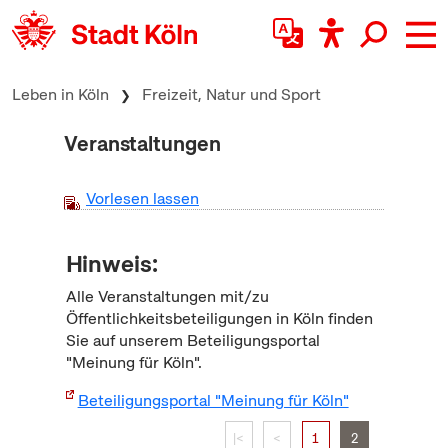
zum Inhalt springen
Leben in Köln
Freizeit, Natur und Sport
Veranstaltungen
Vorlesen lassen
Hinweis:
Alle Veranstaltungen mit/zu
Öffentlichkeitsbeteiligungen in Köln finden
Sie auf unserem Beteiligungsportal
"Meinung für Köln".
Beteiligungsportal "Meinung für Köln"
|<
<
1
2