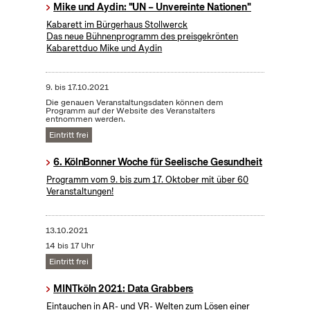
Mike und Aydin: "UN – Unvereinte Nationen"
Kabarett im Bürgerhaus Stollwerck
Das neue Bühnenprogramm des preisgekrönten
Kabarettduo Mike und Aydin
9.
bis
17.10.2021
Die genauen Veranstaltungsdaten können dem
Programm auf der Website des Veranstalters
entnommen werden.
Eintritt frei
6. KölnBonner Woche für Seelische Gesundheit
Programm vom 9. bis zum 17. Oktober mit über 60
Veranstaltungen!
13.10.2021
14 bis 17 Uhr
Eintritt frei
MINTköln 2021: Data Grabbers
Eintauchen in AR- und VR- Welten zum Lösen einer