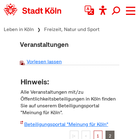
zum Inhalt springen
Leben in Köln
Freizeit, Natur und Sport
Veranstaltungen
Vorlesen lassen
Hinweis:
Alle Veranstaltungen mit/zu
Öffentlichkeitsbeteiligungen in Köln finden
Sie auf unserem Beteiligungsportal
"Meinung für Köln".
Beteiligungsportal "Meinung für Köln"
|<
<
1
2