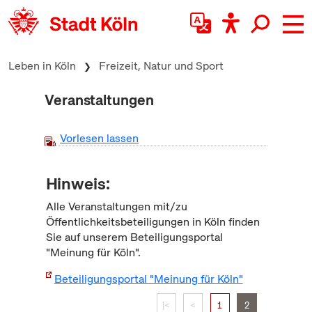
zum Inhalt springen
Leben in Köln
Freizeit, Natur und Sport
Veranstaltungen
Vorlesen lassen
Hinweis:
Alle Veranstaltungen mit/zu
Öffentlichkeitsbeteiligungen in Köln finden
Sie auf unserem Beteiligungsportal
"Meinung für Köln".
Beteiligungsportal "Meinung für Köln"
|<
<
1
2