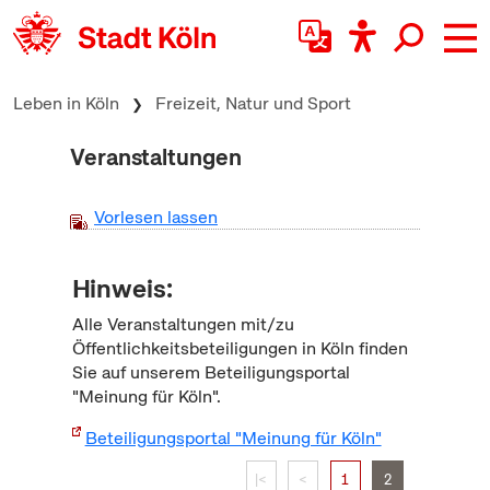
zum Inhalt springen
Leben in Köln
Freizeit, Natur und Sport
Veranstaltungen
Vorlesen lassen
Hinweis:
Alle Veranstaltungen mit/zu
Öffentlichkeitsbeteiligungen in Köln finden
Sie auf unserem Beteiligungsportal
"Meinung für Köln".
Beteiligungsportal "Meinung für Köln"
|<
<
1
2