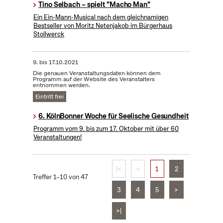
Tino Selbach – spielt "Macho Man"
Ein Ein-Mann-Musical nach dem gleichnamigen
Bestseller von Moritz Netenjakob im Bürgerhaus
Stollwerck
9.
bis
17.10.2021
Die genauen Veranstaltungsdaten können dem
Programm auf der Website des Veranstalters
entnommen werden.
Eintritt frei
6. KölnBonner Woche für Seelische Gesundheit
Programm vom 9. bis zum 17. Oktober mit über 60
Veranstaltungen!
|<
<
1
2
Treffer 1–10 von 47
3
4
5
>
>|