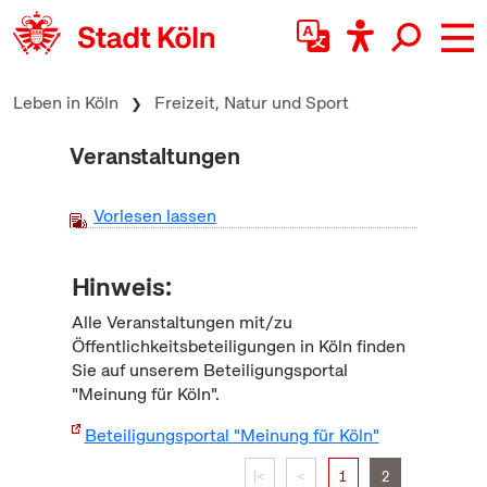
zum Inhalt springen
Leben in Köln
Freizeit, Natur und Sport
Veranstaltungen
Vorlesen lassen
Hinweis:
Alle Veranstaltungen mit/zu
Öffentlichkeitsbeteiligungen in Köln finden
Sie auf unserem Beteiligungsportal
"Meinung für Köln".
Beteiligungsportal "Meinung für Köln"
|<
<
1
2