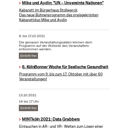
Mike und Aydin: "UN – Unvereinte Nationen"
Kabarett im Bürgerhaus Stollwerck
Das neue Bühnenprogramm des preisgekrönten
Kabarettduo Mike und Aydin
9.
bis
17.10.2021
Die genauen Veranstaltungsdaten können dem
Programm auf der Website des Veranstalters
entnommen werden.
Eintritt frei
6. KölnBonner Woche für Seelische Gesundheit
Programm vom 9. bis zum 17. Oktober mit über 60
Veranstaltungen!
13.10.2021
14 bis 17 Uhr
Eintritt frei
MINTköln 2021: Data Grabbers
Eintauchen in AR- und VR- Welten zum Lösen einer