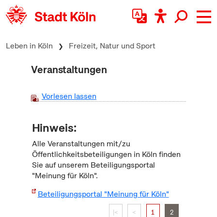
zum Inhalt springen
Leben in Köln
Freizeit, Natur und Sport
Veranstaltungen
Vorlesen lassen
Hinweis:
Alle Veranstaltungen mit/zu
Öffentlichkeitsbeteiligungen in Köln finden
Sie auf unserem Beteiligungsportal
"Meinung für Köln".
Beteiligungsportal "Meinung für Köln"
|<
<
1
2