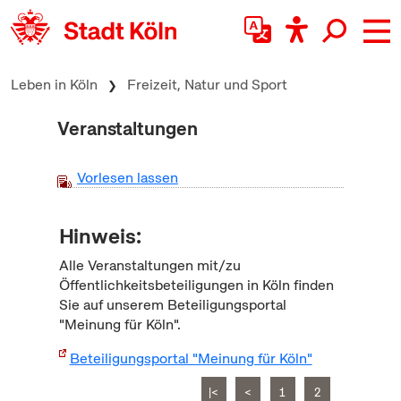
zum Inhalt springen
Leben in Köln
Freizeit, Natur und Sport
Veranstaltungen
Vorlesen lassen
Hinweis:
Alle Veranstaltungen mit/zu
Öffentlichkeitsbeteiligungen in Köln finden
Sie auf unserem Beteiligungsportal
"Meinung für Köln".
Beteiligungsportal "Meinung für Köln"
|<
<
1
2