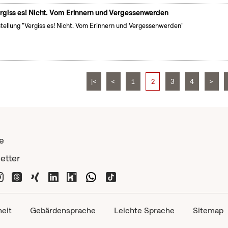
rgiss es! Nicht. Vom Erinnern und Vergessenwerden
tellung "Vergiss es! Nicht. Vom Erinnern und Vergessenwerden"
|<
<
1
2
3
4
>
e
etter
heit
Gebärdensprache
Leichte Sprache
Sitemap