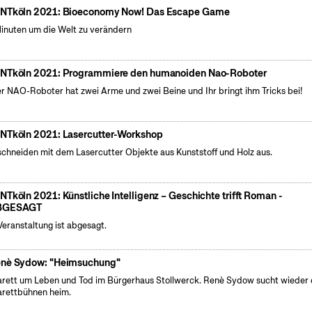
NTköln 2021: Bioeconomy Now! Das Escape Game
inuten um die Welt zu verändern
NTköln 2021: Programmiere den humanoiden Nao-Roboter
r NAO-Roboter hat zwei Arme und zwei Beine und Ihr bringt ihm Tricks bei!
NTköln 2021: Lasercutter-Workshop
schneiden mit dem Lasercutter Objekte aus Kunststoff und Holz aus.
NTköln 2021: Künstliche Intelligenz – Geschichte trifft Roman -
BGESAGT
Veranstaltung ist abgesagt.
nè Sydow: "Heimsuchung"
rett um Leben und Tod im Bürgerhaus Stollwerck. Renè Sydow sucht wieder 
rettbühnen heim.