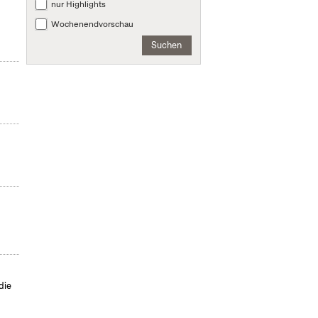
nur Highlights
Wochenendvorschau
Suchen
die