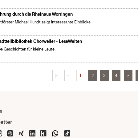
hrung durch die Rheinaue Worringen
tförster Michael Hundt zeigt interessante Einblicke
adtteilbibliothek Chorweiler - LeseWelten
e Geschichten für kleine Leute.
|<
<
1
2
3
4
>
e
etter