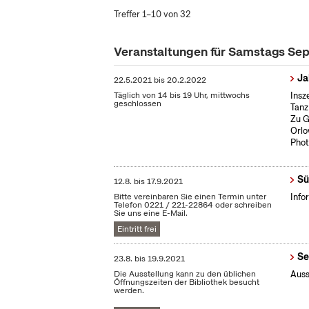
Treffer 1–10 von 32
Veranstaltungen für Samstags Se
Ja
22.5.2021
bis
20.2.2022
Täglich von 14 bis 19 Uhr, mittwochs
Insz
geschlossen
Tanz
Zu G
Orlo
Phot
Sü
12.8.
bis
17.9.2021
Bitte vereinbaren Sie einen Termin unter
Info
Telefon 0221 / 221-22864 oder schreiben
Sie uns eine E-Mail.
Eintritt frei
Se
23.8.
bis
19.9.2021
Die Ausstellung kann zu den üblichen
Auss
Öffnungszeiten der Bibliothek besucht
werden.