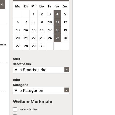
>|
Mo
Di
Mi
Do
Fr
Sa
So
1
2
3
4
5
6
7
8
9
10
11
12
13
14
15
16
17
18
19
20
21
22
23
24
25
26
 Anna
27
28
29
30
oder
Stadtbezirk
oder
Kategorie
Weitere Merkmale
nur kostenlos