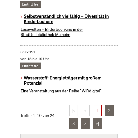
Eintritt frei
Selbstverständlich vielfältig – Diversität in
Kinderbüchern
Lesewelten – Bilderbuchkino in der
Stadtteilbibliothek Mülheim
6.9.2021
von 18 bis 19 Uhr
Eintritt frei
Wasserstoff: Energieträger mit großem
Potenzial
Eine Veranstaltung aus der Reihe "WiRdigital".
|<
<
1
2
Treffer 1–10 von 24
3
>
>|