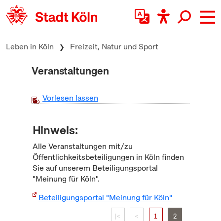
zum Inhalt springen
Leben in Köln
Freizeit, Natur und Sport
Veranstaltungen
Vorlesen lassen
Hinweis:
Alle Veranstaltungen mit/zu
Öffentlichkeitsbeteiligungen in Köln finden
Sie auf unserem Beteiligungsportal
"Meinung für Köln".
Beteiligungsportal "Meinung für Köln"
|<
<
1
2