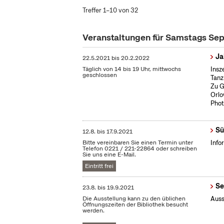
Treffer 1–10 von 32
Veranstaltungen für Samstags Se
Ja
22.5.2021
bis
20.2.2022
Täglich von 14 bis 19 Uhr, mittwochs
Insz
geschlossen
Tanz
Zu G
Orlo
Phot
Sü
12.8.
bis
17.9.2021
Bitte vereinbaren Sie einen Termin unter
Info
Telefon 0221 / 221-22864 oder schreiben
Sie uns eine E-Mail.
Eintritt frei
Se
23.8.
bis
19.9.2021
Die Ausstellung kann zu den üblichen
Auss
Öffnungszeiten der Bibliothek besucht
werden.