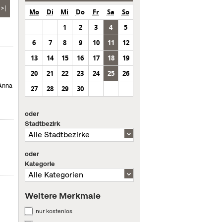
>|
Mo
Di
Mi
Do
Fr
Sa
So
1
2
3
4
5
6
7
8
9
10
11
12
13
14
15
16
17
18
19
20
21
22
23
24
25
26
 Anna
27
28
29
30
oder
Stadtbezirk
oder
Kategorie
Weitere Merkmale
nur kostenlos