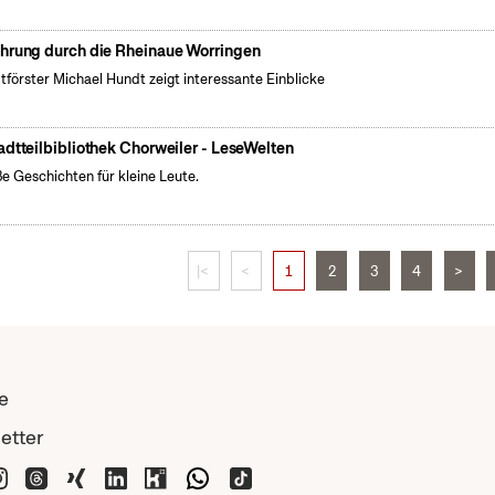
hrung durch die Rheinaue Worringen
tförster Michael Hundt zeigt interessante Einblicke
adtteilbibliothek Chorweiler - LeseWelten
e Geschichten für kleine Leute.
|<
<
1
2
3
4
>
e
etter