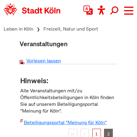
zum Inhalt springen
Leben in Köln
Freizeit, Natur und Sport
Veranstaltungen
Vorlesen lassen
Hinweis:
Alle Veranstaltungen mit/zu
Öffentlichkeitsbeteiligungen in Köln finden
Sie auf unserem Beteiligungsportal
"Meinung für Köln".
Beteiligungsportal "Meinung für Köln"
|<
<
1
2