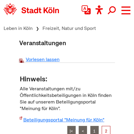
zum Inhalt springen
Leben in Köln
Freizeit, Natur und Sport
Veranstaltungen
Vorlesen lassen
Hinweis:
Alle Veranstaltungen mit/zu
Öffentlichkeitsbeteiligungen in Köln finden
Sie auf unserem Beteiligungsportal
"Meinung für Köln".
Beteiligungsportal "Meinung für Köln"
|<
<
1
2