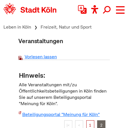
zum Inhalt springen
Leben in Köln
Freizeit, Natur und Sport
Veranstaltungen
Vorlesen lassen
Hinweis:
Alle Veranstaltungen mit/zu
Öffentlichkeitsbeteiligungen in Köln finden
Sie auf unserem Beteiligungsportal
"Meinung für Köln".
Beteiligungsportal "Meinung für Köln"
|<
<
1
2