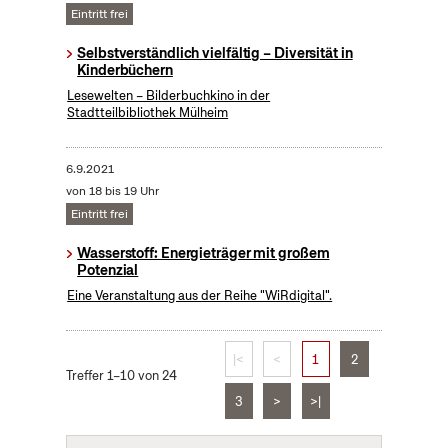
Eintritt frei
Selbstverständlich vielfältig – Diversität in
Kinderbüchern
Lesewelten – Bilderbuchkino in der
Stadtteilbibliothek Mülheim
6.9.2021
von 18 bis 19 Uhr
Eintritt frei
Wasserstoff: Energieträger mit großem
Potenzial
Eine Veranstaltung aus der Reihe "WiRdigital".
|<
<
1
2
Treffer 1–10 von 24
3
>
>|