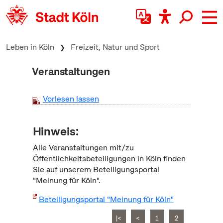
zum Inhalt springen
Leben in Köln
Freizeit, Natur und Sport
Veranstaltungen
Vorlesen lassen
Hinweis:
Alle Veranstaltungen mit/zu
Öffentlichkeitsbeteiligungen in Köln finden
Sie auf unserem Beteiligungsportal
"Meinung für Köln".
Beteiligungsportal "Meinung für Köln"
|<
<
1
2