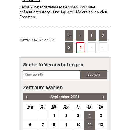
Sechs kunstschaffende Malerinnen und Maler
präsentieren Acryl- und Aquarell-Malereien in vielen
Facetten.
|<
<
1
2
Treffer 31–32 von 32
3
4
>
>|
Suche in Veranstaltungen
Suchen
Zeitraum wählen
September 2021
Mo
Di
Mi
Do
Fr
Sa
So
1
2
3
4
5
6
7
8
9
10
11
12