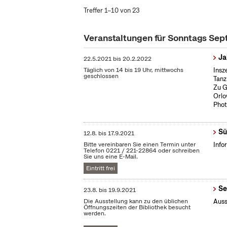
Treffer 1–10 von 23
Veranstaltungen für Sonntags Se
Ja
22.5.2021
bis
20.2.2022
Täglich von 14 bis 19 Uhr, mittwochs
Insz
geschlossen
Tanz
Zu G
Orlo
Phot
Sü
12.8.
bis
17.9.2021
Bitte vereinbaren Sie einen Termin unter
Info
Telefon 0221 / 221-22864 oder schreiben
Sie uns eine E-Mail.
Eintritt frei
Se
23.8.
bis
19.9.2021
Die Ausstellung kann zu den üblichen
Auss
Öffnungszeiten der Bibliothek besucht
werden.