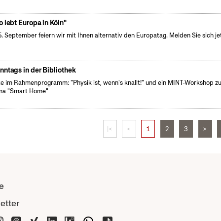
o lebt Europa in Köln"
. September feiern wir mit Ihnen alternativ den Europatag. Melden Sie sich je
nntags in der Bibliothek
e im Rahmenprogramm: "Physik ist, wenn's knallt!" und ein MINT-Workshop z
ma "Smart Home"
|<
<
1
2
3
>
e
etter