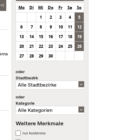
>|
Mo
Di
Mi
Do
Fr
Sa
So
1
2
3
4
5
6
7
8
9
10
11
12
13
14
15
16
17
18
19
20
21
22
23
24
25
26
 Anna
27
28
29
30
oder
Stadtbezirk
oder
Kategorie
Weitere Merkmale
nur kostenlos