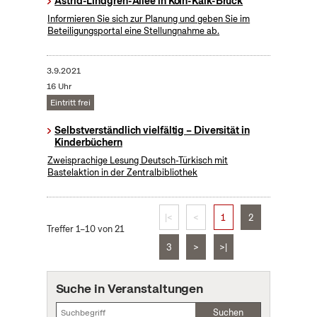
Astrid-Lindgren-Allee in Köln-Kalk-Brück
Informieren Sie sich zur Planung und geben Sie im
Beteiligungsportal eine Stellungnahme ab.
3.9.2021
16 Uhr
Eintritt frei
Selbstverständlich vielfältig – Diversität in
Kinderbüchern
Zweisprachige Lesung Deutsch-Türkisch mit
Bastelaktion in der Zentralbibliothek
|<
<
1
2
Treffer 1–10 von 21
3
>
>|
Suche in Veranstaltungen
Suchen