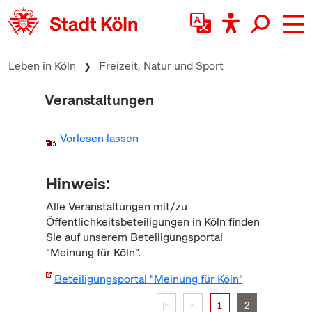
zum Inhalt springen
Leben in Köln
Freizeit, Natur und Sport
Veranstaltungen
Vorlesen lassen
Hinweis:
Alle Veranstaltungen mit/zu
Öffentlichkeitsbeteiligungen in Köln finden
Sie auf unserem Beteiligungsportal
"Meinung für Köln".
Beteiligungsportal "Meinung für Köln"
|<
<
1
2