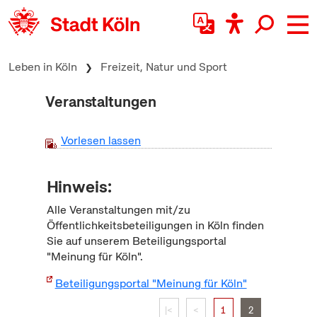
zum Inhalt springen
Leben in Köln
Freizeit, Natur und Sport
Veranstaltungen
Vorlesen lassen
Hinweis:
Alle Veranstaltungen mit/zu
Öffentlichkeitsbeteiligungen in Köln finden
Sie auf unserem Beteiligungsportal
"Meinung für Köln".
Beteiligungsportal "Meinung für Köln"
|<
<
1
2