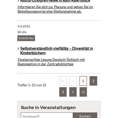
Astrid-Lindgren-Allee in Köln-Kalk-Brück
Informieren Sie sich zur Planung und geben Sie im
Beteiligungsportal eine Stellungnahme ab.
3.9.2021
16 Uhr
Eintritt frei
Selbstverständlich vielfältig – Diversität in
Kinderbüchern
Zweisprachige Lesung Deutsch-Türkisch mit
Bastelaktion in der Zentralbibliothek
|<
<
1
2
Treffer 1–10 von 21
3
>
>|
Suche in Veranstaltungen
Suchen