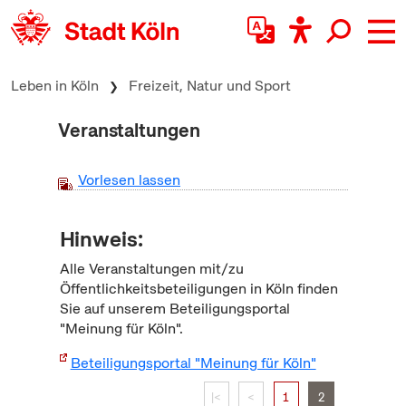
zum Inhalt springen
Leben in Köln
Freizeit, Natur und Sport
Veranstaltungen
Vorlesen lassen
Hinweis:
Alle Veranstaltungen mit/zu
Öffentlichkeitsbeteiligungen in Köln finden
Sie auf unserem Beteiligungsportal
"Meinung für Köln".
Beteiligungsportal "Meinung für Köln"
|<
<
1
2