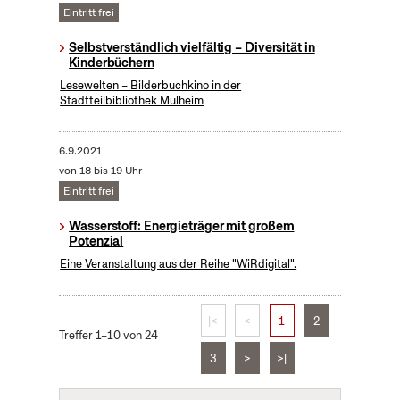
Eintritt frei
Selbstverständlich vielfältig – Diversität in
Kinderbüchern
Lesewelten – Bilderbuchkino in der
Stadtteilbibliothek Mülheim
6.9.2021
von 18 bis 19 Uhr
Eintritt frei
Wasserstoff: Energieträger mit großem
Potenzial
Eine Veranstaltung aus der Reihe "WiRdigital".
|<
<
1
2
Treffer 1–10 von 24
3
>
>|