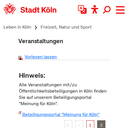
zum Inhalt springen
Leben in Köln
Freizeit, Natur und Sport
Veranstaltungen
Vorlesen lassen
Hinweis:
Alle Veranstaltungen mit/zu
Öffentlichkeitsbeteiligungen in Köln finden
Sie auf unserem Beteiligungsportal
"Meinung für Köln".
Beteiligungsportal "Meinung für Köln"
|<
<
1
2