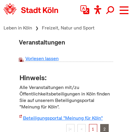
zum Inhalt springen
Leben in Köln
Freizeit, Natur und Sport
Veranstaltungen
Vorlesen lassen
Hinweis:
Alle Veranstaltungen mit/zu
Öffentlichkeitsbeteiligungen in Köln finden
Sie auf unserem Beteiligungsportal
"Meinung für Köln".
Beteiligungsportal "Meinung für Köln"
|<
<
1
2