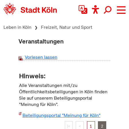
zum Inhalt springen
Leben in Köln
Freizeit, Natur und Sport
Veranstaltungen
Vorlesen lassen
Hinweis:
Alle Veranstaltungen mit/zu
Öffentlichkeitsbeteiligungen in Köln finden
Sie auf unserem Beteiligungsportal
"Meinung für Köln".
Beteiligungsportal "Meinung für Köln"
|<
<
1
2