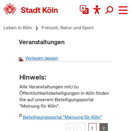
zum Inhalt springen
Leben in Köln
Freizeit, Natur und Sport
Veranstaltungen
Vorlesen lassen
Hinweis:
Alle Veranstaltungen mit/zu
Öffentlichkeitsbeteiligungen in Köln finden
Sie auf unserem Beteiligungsportal
"Meinung für Köln".
Beteiligungsportal "Meinung für Köln"
|<
<
1
2