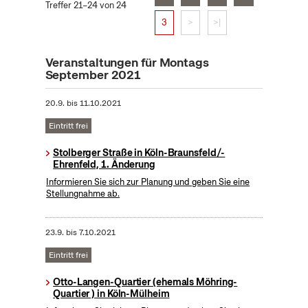
Treffer 21–24 von 24
3
>
>|
Veranstaltungen für Montags
September 2021
20.9.
bis
11.10.2021
Eintritt frei
Stolberger Straße in Köln-Braunsfeld/-
Ehrenfeld, 1. Änderung
Informieren Sie sich zur Planung und geben Sie eine
Stellungnahme ab.
23.9.
bis
7.10.2021
Eintritt frei
Otto-Langen-Quartier (ehemals Möhring-
Quartier ) in Köln-Mülheim