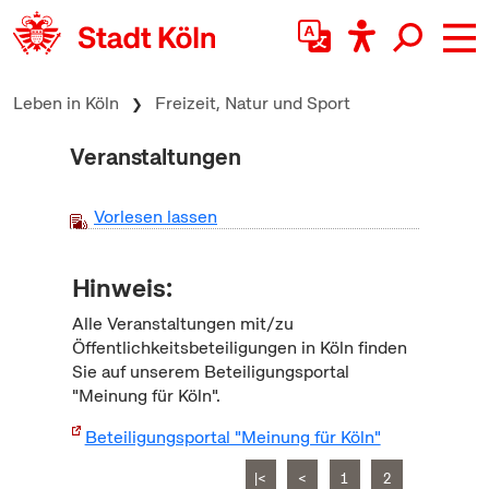
zum Inhalt springen
Leben in Köln
Freizeit, Natur und Sport
Veranstaltungen
Vorlesen lassen
Hinweis:
Alle Veranstaltungen mit/zu
Öffentlichkeitsbeteiligungen in Köln finden
Sie auf unserem Beteiligungsportal
"Meinung für Köln".
Beteiligungsportal "Meinung für Köln"
|<
<
1
2