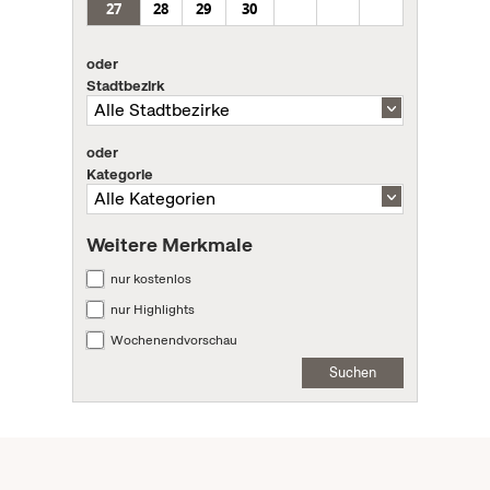
27
28
29
30
oder
Stadtbezirk
oder
Kategorie
Weitere Merkmale
nur kostenlos
nur Highlights
Wochenendvorschau
Suchen