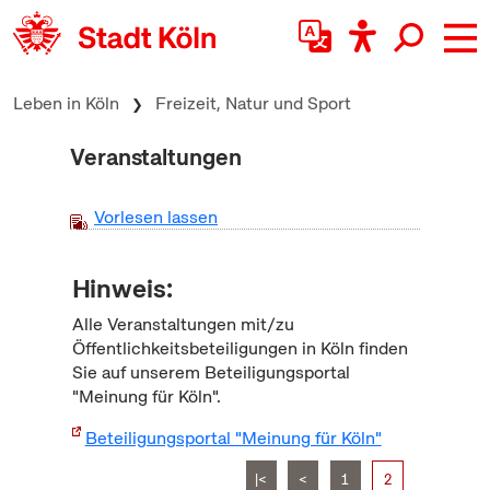
zum Inhalt springen
Leben in Köln
Freizeit, Natur und Sport
Veranstaltungen
Vorlesen lassen
Hinweis:
Alle Veranstaltungen mit/zu
Öffentlichkeitsbeteiligungen in Köln finden
Sie auf unserem Beteiligungsportal
"Meinung für Köln".
Beteiligungsportal "Meinung für Köln"
|<
<
1
2