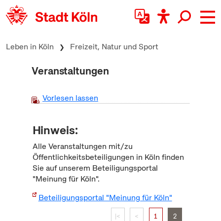
zum Inhalt springen
Leben in Köln
Freizeit, Natur und Sport
Veranstaltungen
Vorlesen lassen
Hinweis:
Alle Veranstaltungen mit/zu
Öffentlichkeitsbeteiligungen in Köln finden
Sie auf unserem Beteiligungsportal
"Meinung für Köln".
Beteiligungsportal "Meinung für Köln"
|<
<
1
2